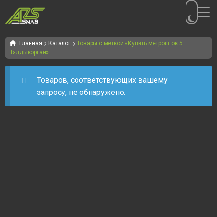
Перейти
Перейти
к
к
Главная
Каталог
Товары с меткой «Купить метрошток 5
Талдыкорган»
навигации
содержимому
Товаров, соответствующих вашему
запросу, не обнаружено.