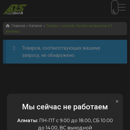
Перейти
Перейти
к
к
Главная
Каталог
Товары с меткой «Купить метрошток 4.5
Балхаш»
навигации
содержимому
Товаров, соответствующих вашему
запросу, не обнаружено.
×
Мы сейчас не работаем
Алматы:
ПН-ПТ с 9.00 до 18.00, СБ 10.00
до 14.00, ВС выходной