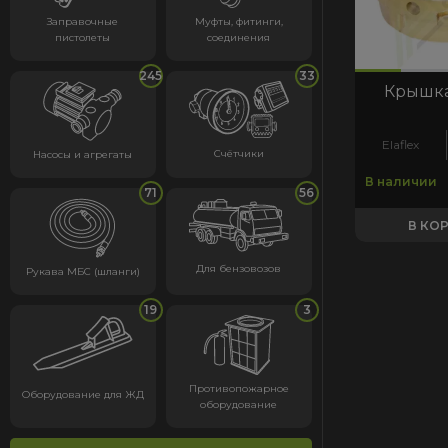
Заправочные
Муфты, фитинги,
пистолеты
соединения
код:5312
код:5312
245
33
Крышка
Elaflex
Счётчики
Насосы и агрегаты
В наличии
71
56
В КО
Для бензовозов
Рукава МБС (шланги)
19
3
Противопожарное
Оборудование для ЖД
оборудование