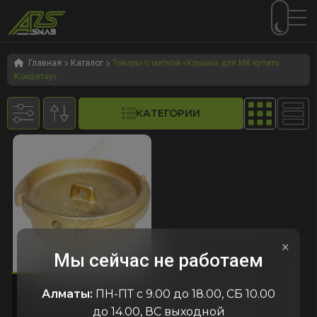
Перейти
Перейти
к
к
Главная
Каталог
Товары с меткой «Крышка для MK купить
Кокшетау»
навигации
содержимому
КАТЕГОРИИ
×
Мы сейчас не работаем
312
код:5312
код:5312
Крышка VB-80
Алматы:
ПН-ПТ с 9.00 до 18.00, СБ 10.00
до 14.00, ВС выходной