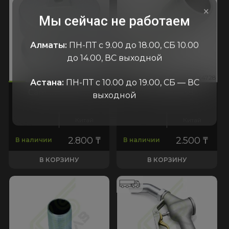
×
Мы сейчас не работаем
Алматы:
ПН-ПТ с 9.00 до 18.00, СБ 10.00
до 14.00, ВС выходной
086
:4728
код:6086
код:4728
код:6086
код:4728
Астана:
ПН-ПТ с 10.00 до 19.00, СБ — ВС
Camlock DP38
Camlock E38
выходной
Китай
Китай
2.800
₸
2.500
₸
В наличии
В наличии
В КОРЗИНУ
В КОРЗИНУ