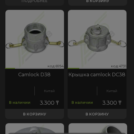
ПОДРОБНЕЕ
В КОРЗИНУ
954
:4731
код:6954
код:4731
код:6954
код:4731
Camlock D38
Крышка camlock DC38
Китай
Китай
3.300
₸
3.300
₸
В наличии
В наличии
В КОРЗИНУ
В КОРЗИНУ