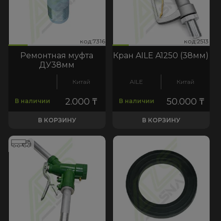
316
:2513
код:7316
код:2513
код:7316
код:2513
Ремонтная муфта
Кран AILE A1250 (38мм)
ДУ38мм
Китай
AILE
Китай
2.000
₸
50.000
₸
В наличии
В наличии
В КОРЗИНУ
В КОРЗИНУ