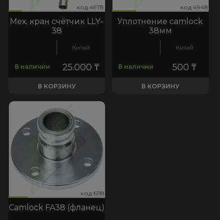
978
4948
код:4978
код:4948
код:4978
код:4948
Мех. кран счётчик LLY-
Уплотнение camlock
38
38мм
Китай
Китай
25.000
₸
500
₸
В наличии
В наличии
В КОРЗИНУ
В КОРЗИНУ
118
код:6118
код:6118
Camlock FA38 (фланец)