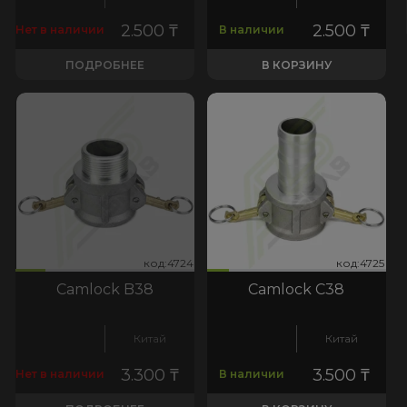
2.500
₸
2.500
₸
Нет в наличии
В наличии
ПОДРОБНЕЕ
В КОРЗИНУ
724
:4725
код:4724
код:4725
код:4724
код:4725
Camlock B38
Camlock С38
Китай
Китай
3.300
₸
3.500
₸
Нет в наличии
В наличии