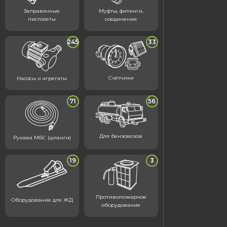
Заправочные
Муфты, фитинги,
пистолеты
соединения
245
33
Счётчики
Насосы и агрегаты
71
56
Для бензовозов
Рукава МБС (шланги)
19
3
Противопожарное
Оборудование для ЖД
оборудование