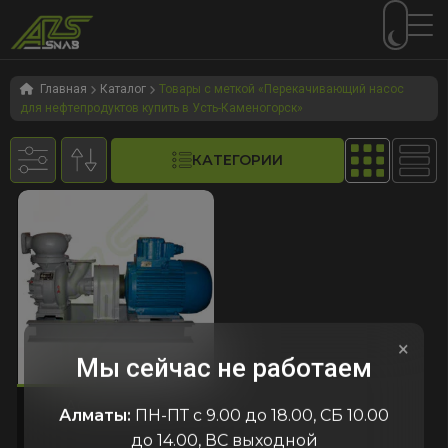
Перейти
Перейти
к
к
Главная
Каталог
Товары с меткой «Перекачивающий насос
для нефтепродуктов купить в Усть-Каменогорск»
навигации
содержимому
КАТЕГОРИИ
×
Мы сейчас не работаем
337
код:4337
код:4337
АСЦЛ 20-24
Алматы:
ПН-ПТ с 9.00 до 18.00, СБ 10.00
до 14.00, ВС выходной