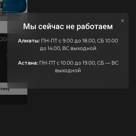
×
Мы сейчас не работаем
код:4337
код:4337
код:43
20-24
Алматы:
ПН-ПТ с 9.00 до 18.00, СБ 10.00
до 14.00, ВС выходной
Россия
Астана:
ПН-ПТ с 10.00 до 19.00, СБ — ВС
выходной
рзину