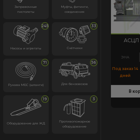
Заправочные
Муфты, фитинги,
пистолеты
соединения
245
33
код:4337
код:4337
АСЦЛ 
Счётчики
Насосы и агрегаты
ЭНА
71
56
Под заказ 14
дней
Для бензовозов
Рукава МБС (шланги)
В ко
19
3
Противопожарное
Оборудование для ЖД
оборудование