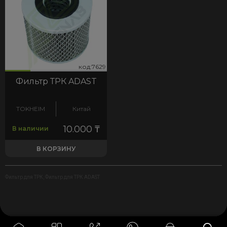
29
код:7629
код:7629
Фильтр ТРК ADAST
TOKHEIM
Китай
10.000
₸
В наличии
В КОРЗИНУ
Фильтр для ТРК
,
Фильтр для ТРК ADAST