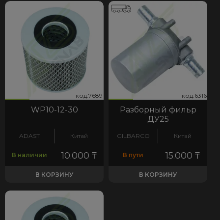
89
316
код:7689
код:6316
код:7689
код:6316
WP10-12-30
Разборный фильр
ДУ25
ADAST
Китай
GILBARCO
Китай
10.000
₸
15.000
₸
В наличии
В пути
В КОРЗИНУ
В КОРЗИНУ