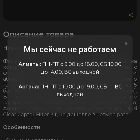
PETROLL
1337oll
Описание товара
×
Мы сейчас не работаем
Назначение
Фильтр состоит из алюминиевого адаптера, на
Алматы:
ПН-ПТ с 9.00 до 18.00, СБ 10.00
который устанавливается прозрачная колба с
до 14.00, ВС выходной
фильтрами для механической очистки и
абсорбции (удаления) влаги из дизельного
топлива и сливным клапаном. Макс давление 5
Астана:
ПН-ПТ с 10.00 до 19.00, СБ — ВС
бар. Входное/выходное отверстие 1 дюйм (25 мм).
выходной
В комплекте один картридж. Сменные
картриджи приобретаются дополнительно.
Аналог итальянского фильтра-сепаратора Piusi
Clear Captor Filter Kit, но дешевле в четыре раза!
Особенности