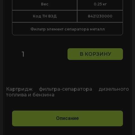
Вес
0.25 кг
Код ТН ВЭД
8421230000
Фильтр элемент сепаратора металл
В КОРЗИНУ
Количество
товара
Картридж
фильтра
-
сепаратора
Картридж фильтра-сепаратора дизельного
дизельного
топлива и бензина
топлива
и
бензина
Clear
Описание
Captor
Filter
Kit