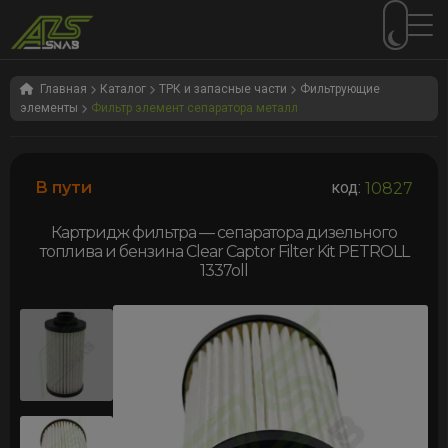
Перейти
Перейти
к
к
Главная
Каталог
ТРК и запасные части
Фильтрующие
элементы
Фильтр элемент сепаратора металл
навигации
содержимому
В пути
код:
10827
Картридж фильтра — сепаратора дизельного
топлива и бензина Clear Captor Filter Kit PETROLL
1337oll